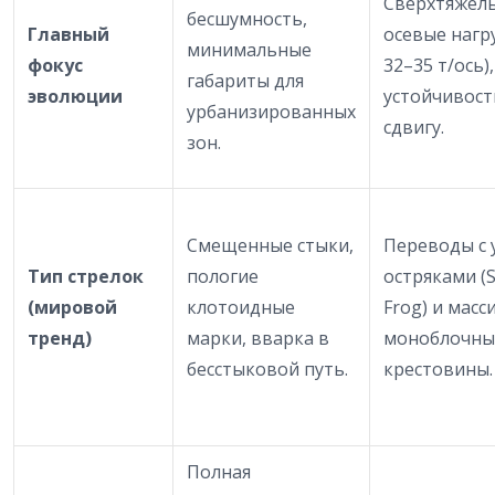
Сверхтяжел
бесшумность,
Главный
осевые нагр
минимальные
фокус
32–35 т/ось),
габариты для
эволюции
устойчивост
урбанизированных
сдвигу.
зон.
Смещенные стыки,
Переводы с 
Тип стрелок
пологие
остряками (S
(мировой
клотоидные
Frog) и мас
тренд)
марки, вварка в
моноблочны
бесстыковой путь.
крестовины.
Полная