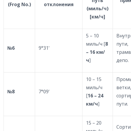
путь
при
(Frog No.)
отклонения
(миль/ч)
[км/ч]
5 – 10
Внутр
миль/ч [
8
пути,
№
6
9°31'
– 16 км/
трамв
ч
]
депо.
10 – 15
Пром
миль/ч
ветки
№
8
7°09'
[
16 – 24
сорти
км/ч
]
пути.
15 – 20
Сорти
миль/ч