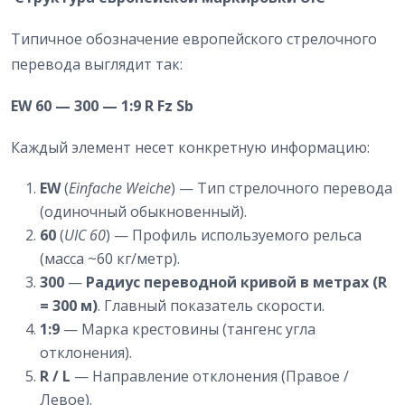
Типичное обозначение европейского стрелочного
перевода выглядит так:
EW 60 — 300 — 1:9 R Fz Sb
Каждый элемент несет конкретную информацию:
EW
(
Einfache Weiche
) — Тип стрелочного перевода
(одиночный обыкновенный).
60
(
UIC 60
) — Профиль используемого рельса
(масса ~60 кг/метр).
300
—
Радиус переводной кривой в метрах (R
= 300 м)
. Главный показатель скорости.
1:9
— Марка крестовины (тангенс угла
отклонения).
R / L
— Направление отклонения (Правое /
Левое).