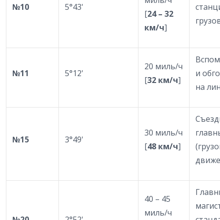
№
10
5°43'
станц
[
24 – 32
грузо
км/ч
]
Вспом
20 миль/ч
№
11
5°12'
и обг
[
32 км/ч
]
на лин
Съезд
30 миль/ч
главн
№
15
3°49'
[
48 км/ч
]
(груз
движе
Главн
40 – 45
магис
миль/ч
№
20
2°52'
станд