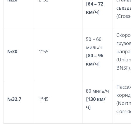
[
64 – 72
съезд
км/ч
]
(Cross
Скоро
50 – 60
грузо
миль/ч
№
30
1°55'
напра
[
80 – 96
(Union 
км/ч
]
BNSF).
Пасса
80 миль/ч
корид
№
32.7
1°45'
[
130 км/
(North
ч
]
Corrid