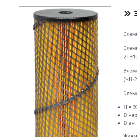
Элем
Элем
2ТЭ10
Элем
(ЧН-2
Элем
H = 2
D нар
D вн.
Ждем 