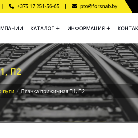
+375 17 251-56-65
pto@forsnab.by
ОМПАНИИ
КАТАЛОГ
ИНФОРМАЦИЯ
КОНТА
, П2
о пути
Планка прижимная П1, П2