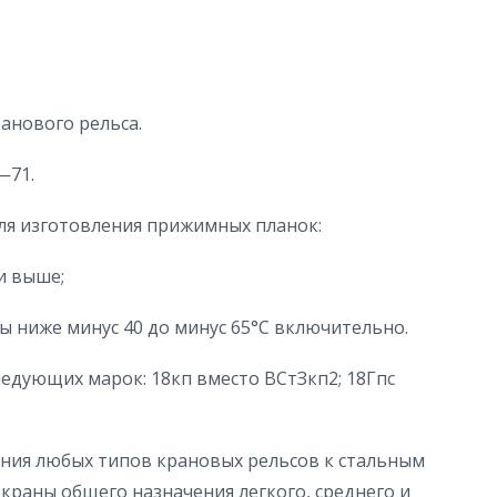
анового рельса.
—71.
ля изготовления прижимных планок:
и выше;
ы ниже минус 40 до минус 65°С включительно.
едующих марок: 18кп вместо ВСтЗкп2; 18Гпс
ния любых типов крановых рельсов к стальным
краны общего назначения легкого, среднего и