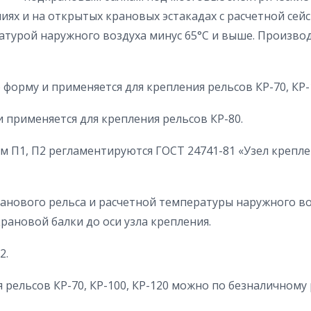
ях и на открытых крановых эстакадах с расчетной сей
атурой наружного воздуха минус 65°С и выше. Произво
орму и применяется для крепления рельсов КР-70, КР-1
 применяется для крепления рельсов КР-80.
П1, П2 регламентируются ГОСТ 24741-81 «Узел крепле
ранового рельса и расчетной температуры наружного во
крановой балки до оси узла крепления.
2.
рельсов КР-70, КР-100, КР-120 можно по безналичному р