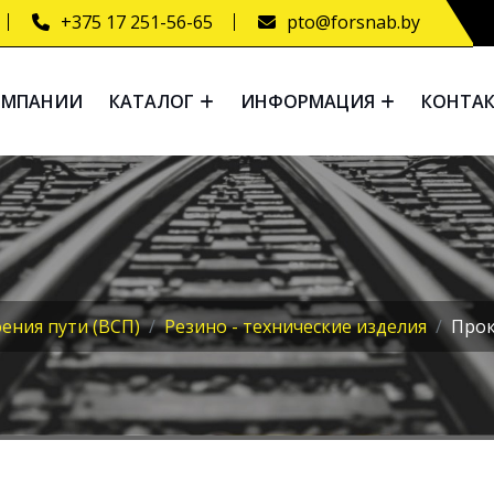
+375 17 251-56-65
pto@forsnab.by
ОМПАНИИ
КАТАЛОГ
ИНФОРМАЦИЯ
КОНТА
ения пути (ВСП)
Резино - технические изделия
Прок