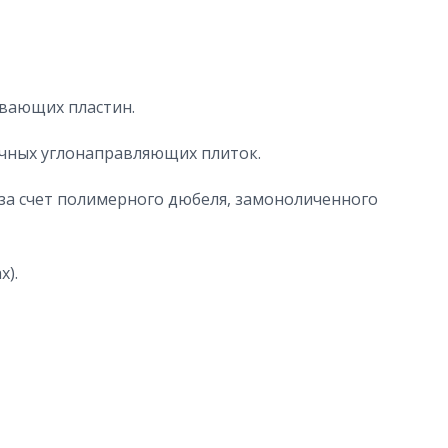
ивающих пластин.
личных углонаправляющих плиток.
 за счет полимерного дюбеля, замоноличенного
х).