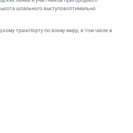
одских линий и участников пригородного
: высота шпального выступовоптимально
скому транспорту по всему миру, в том числе в