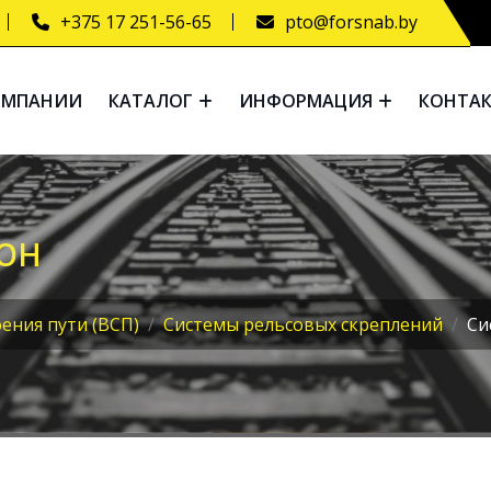
+375 17 251-56-65
pto@forsnab.by
ОМПАНИИ
КАТАЛОГ
ИНФОРМАЦИЯ
КОНТА
LOH
ения пути (ВСП)
Системы рельсовых скреплений
Си