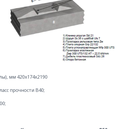
ы), мм 420х174х2190
ласс прочности В40;
00;