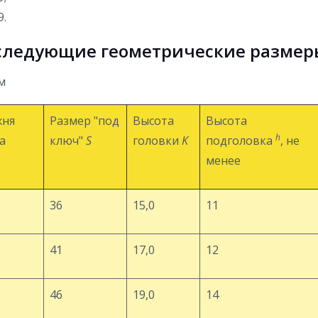
9.
следующие геометрические размер
м
жня
Размер "под
Высота
Высота
h
а
ключ"
S
головки
K
подголовка
, не
менее
36
15,0
11
41
17,0
12
46
19,0
14