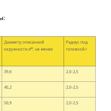
ы:
Диаметр описанной
Радиус под
w
окружности
d
, не менее
головкой
r
39,6
2,0-2,5
45,2
2,0-2,5
50,9
2,0-2,5