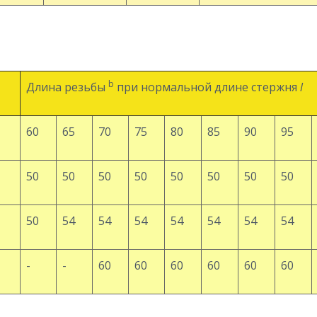
b
Длина резьбы
при нормальной длине стержня
l
60
65
70
75
80
85
90
95
50
50
50
50
50
50
50
50
50
54
54
54
54
54
54
54
-
-
60
60
60
60
60
60