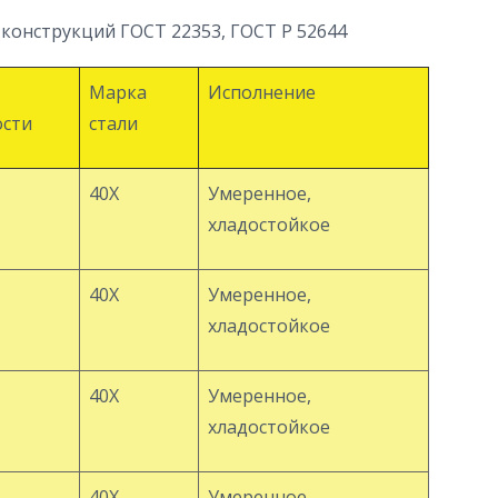
конструкций ГОСТ 22353, ГОСТ Р 52644
Марка
Исполнение
ости
стали
40Х
Умеренное,
хладостойкое
40Х
Умеренное,
хладостойкое
40Х
Умеренное,
хладостойкое
40Х
Умеренное,