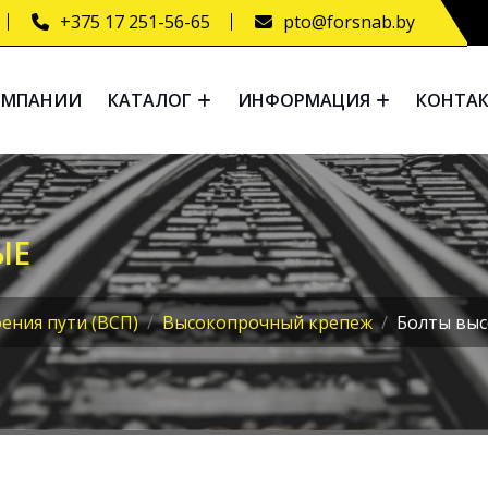
+375 17 251-56-65
pto@forsnab.by
ОМПАНИИ
КАТАЛОГ
ИНФОРМАЦИЯ
КОНТА
ЫЕ
ения пути (ВСП)
Высокопрочный крепеж
Болты вы