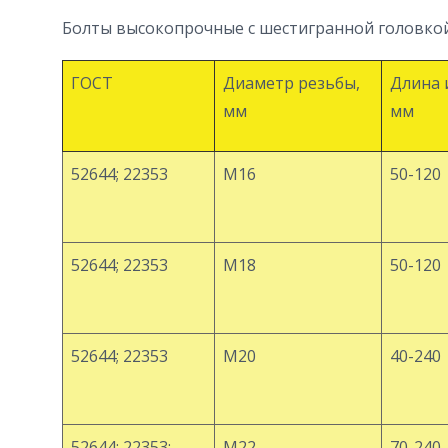
Болты высокопрочные с шестигранной головкой
ГОСТ
Диаметр резьбы,
Длина 
мм
мм
52644; 22353
М16
50-120
52644; 22353
М18
50-120
52644; 22353
М20
40-240
52644; 22353;
М22
70-240