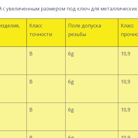
 с увеличенным размером под ключ для металлических 
изделия,
Класс
Поле допуска
Класс
точности
резьбы
прочн
В
6g
10,9
В
6g
10,9
В
6g
10,9
В
6g
10,9