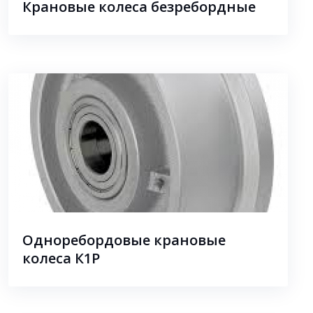
Крановые колеса безребордные
Одноребордовые крановые
колеса К1Р