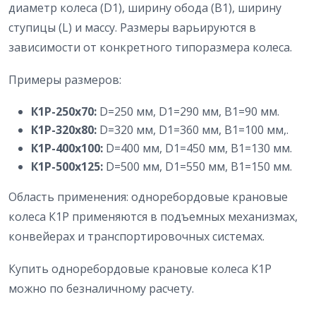
диаметр колеса (D1), ширину обода (B1), ширину
ступицы (L) и массу. Размеры варьируются в
зависимости от конкретного типоразмера колеса.
Примеры размеров:
К1Р-250х70:
D=250 мм, D1=290 мм, B1=90 мм.
К1Р-320х80:
D=320 мм, D1=360 мм, B1=100 мм,.
К1Р-400х100:
D=400 мм, D1=450 мм, B1=130 мм.
К1Р-500х125:
D=500 мм, D1=550 мм, B1=150 мм.
Область применения: одноребордовые крановые
колеса К1Р применяются в подъемных механизмах,
конвейерах и транспортировочных системах.
Купить одноребордовые крановые колеса К1Р
можно по безналичному расчету.