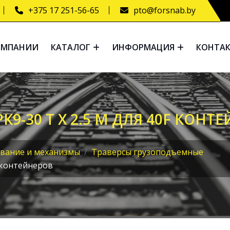
+375 17 251-56-65
pto@forsnab.by
ОМПАНИИ
КАТАЛОГ
ИНФОРМАЦИЯ
КОНТА
9-30 Т Х 2.5 М ДЛЯ 40F КОНТ
вание и механизмы
Траверсы грузоподъемные
F контейнеров