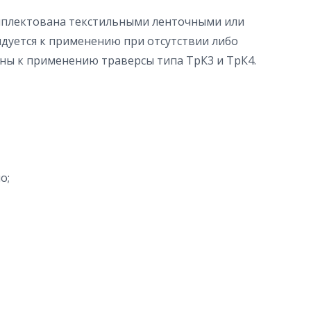
омплектована текстильными ленточными или
ндуется к применению при отсутствии либо
аны к применению траверсы типа ТрК3 и ТрК4.
о;