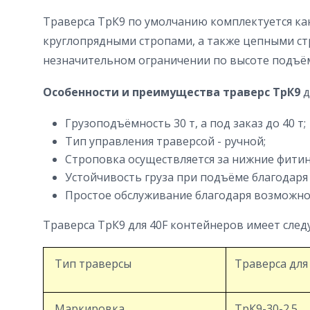
Траверса ТрК9 по умолчанию комплектуется к
круглопрядными стропами, а также цепными стр
незначительном ограничении по высоте подъём
Особенности и преимущества траверс ТрК9
д
Грузоподъёмность 30 т, а под заказ до 40 т;
Тип управления траверсой - ручной;
Строповка осуществляется за нижние фитин
Устойчивость груза при подъёме благодаря 
Простое обслуживание благодаря возможно
Траверса ТрК9 для 40F контейнеров имеет сле
Тип траверсы
Траверса для
Маркировка
ТрК9-30-2.5