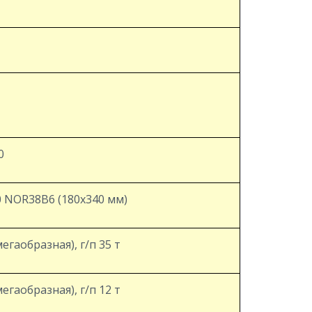
0
0 NOR38B6 (180х340 мм)
егаобразная), г/п 35 т
егаобразная), г/п 12 т