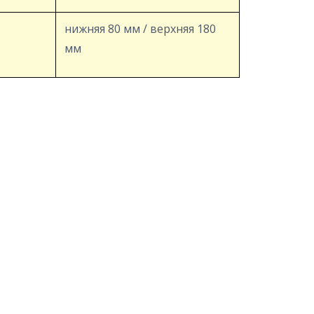
нижняя 80 мм / верхняя 180
мм