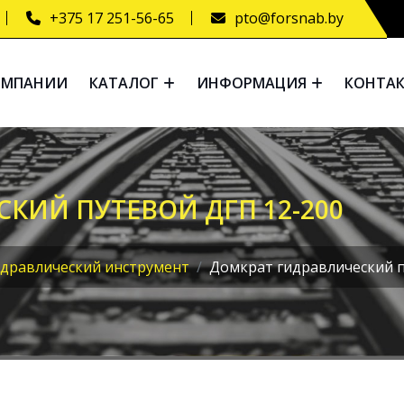
+375 17 251-56-65
pto@forsnab.by
ОМПАНИИ
КАТАЛОГ
ИНФОРМАЦИЯ
КОНТА
КИЙ ПУТЕВОЙ ДГП 12-200
дравлический инструмент
Домкрат гидравлический п