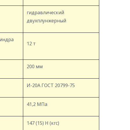
гидравлический
двухплунжерный
линдра
12 т
200 мм
И-20А ГОСТ 20799-75
41,2 МПа
147 (15) Н (кгс)