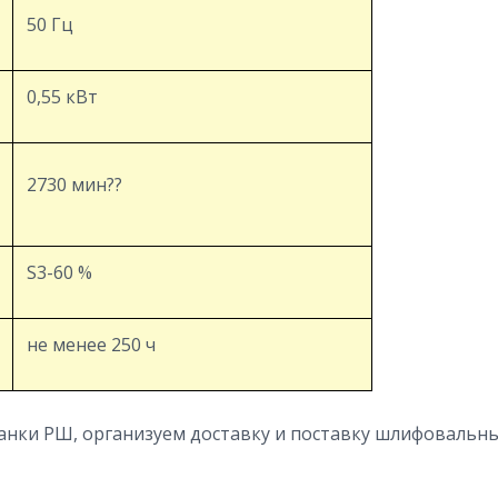
50 Гц
0,55 кВт
2730 мин??
S3-60 %
не менее 250 ч
нки РШ, организуем доставку и поставку шлифовальны