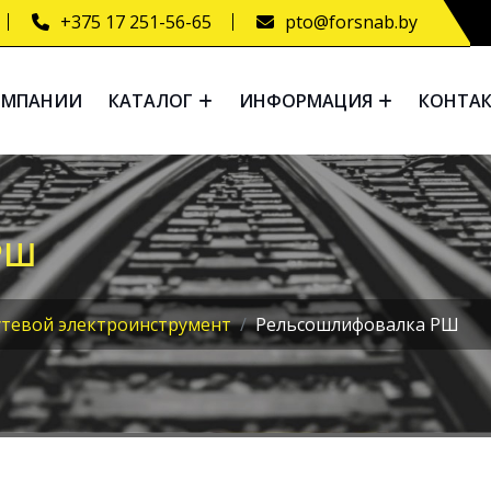
+375 17 251-56-65
pto@forsnab.by
ОМПАНИИ
КАТАЛОГ
ИНФОРМАЦИЯ
КОНТА
РШ
тевой электроинструмент
Рельсошлифовалка РШ