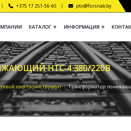
+375 17 251-56-65
pto@forsnab.by
ОМПАНИИ
КАТАЛОГ
ИНФОРМАЦИЯ
КОНТА
ЖАЮЩИЙ НТС-4 380/220В
тевой электроинструмент
Трансформатор понижающ