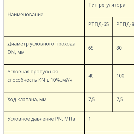
Тип регулятора
Наименование
РТПД-65
РТПД-
Диаметр условного прохода
65
80
DN, мм
Условная пропускная
40
100
способность КN ± 10%,,м?/ч
Ход клапана, мм
7,5
7,5
Условное давление PN, МПа
1