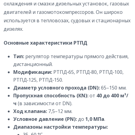
охлаждения и смазки дизельных установок, газовых
двигателей и газомотокомпрессоров. Он широко
используется в тепловозах, судовых и стационарных
дизелях.
Основные характеристики РТПД
Тип:
регулятор температуры прямого действия,
дистанционный.
Модификации:
РТПД‑65, РТПД‑80, РТПД‑100,
РТПД‑125, РТПД‑150.
Диаметр условного прохода (DN):
65–150 мм.
Пропускная способность (КN):
от
40 до 400 м³/
ч
(в зависимости от DN).
Ход клапана:
7,5–12 мм.
Условное давление (PN):
до
1,0 МПа
.
Диапазоны настройки температуры:
35–60 °C