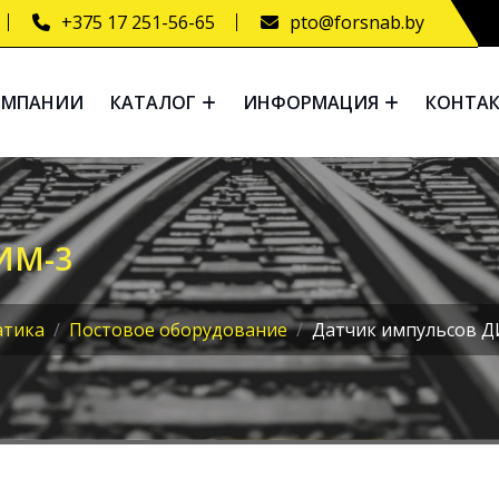
+375 17 251-56-65
pto@forsnab.by
ОМПАНИИ
КАТАЛОГ
ИНФОРМАЦИЯ
КОНТА
ИМ-3
атика
Постовое оборудование
Датчик импульсов 