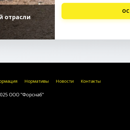
ОС
й отрасли
ормация
Нормативы
Новости
Контакты
2025
ООО "Форснаб"