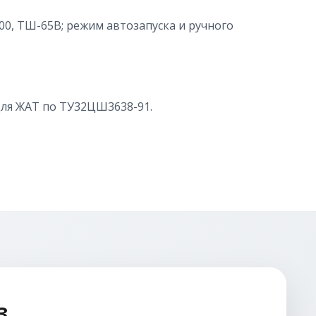
00, ТШ-65В; режим автозапуска и ручного
для ЖАТ по ТУ32ЦШ3638-91.
З